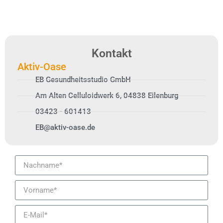
Kontakt
Aktiv-Oase
EB Gesundheitsstudio GmbH
Am Alten Celluloidwerk 6, 04838 Eilenburg
03423 - 601413
EB@aktiv-oase.de