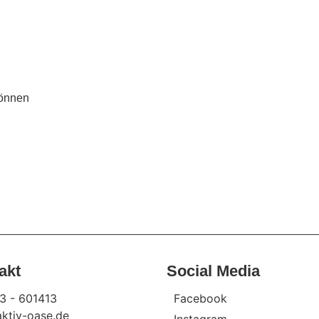
können
akt
Social Media
3 - 601413
Facebook
ktiv-oase.de