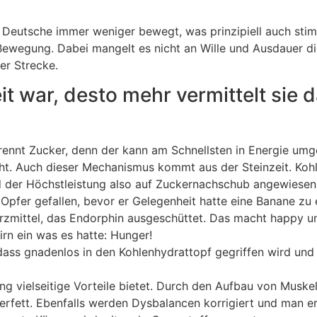
 Deutsche immer weniger bewegt, was prinzipiell auch sti
Bewegung. Dabei mangelt es nicht an Wille und Ausdauer di
er Strecke.
 war, desto mehr vermittelt sie da
brennt Zucker, denn der kann am Schnellsten in Energie um
ht. Auch dieser Mechanismus kommt aus der Steinzeit. Koh
 der Höchstleistung also auf Zuckernachschub angewiesen 
Opfer gefallen, bevor er Gelegenheit hatte eine Banane zu
zmittel, das Endorphin ausgeschüttet. Das macht happy un
rn ein was es hatte: Hunger!
dass gnadenlos in den Kohlenhydrattopf gegriffen wird und
ning vielseitige Vorteile bietet. Durch den Aufbau von Musk
erfett. Ebenfalls werden Dysbalancen korrigiert und man e