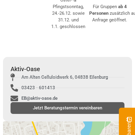
Oster- &
Pfingstsonntag,
Für Gruppen
ab 4
24.-26.12. sowie
Personen
zusätzlich a
31.12. und
Anfrage geöffnet.
1.1. geschlossen
Aktiv-Oase
Am Alten Celluloidwerk 6, 04838 Eilenburg
03423 - 601413
EB@aktiv-oase.de
Jetzt Beratungstermin vereinbaren