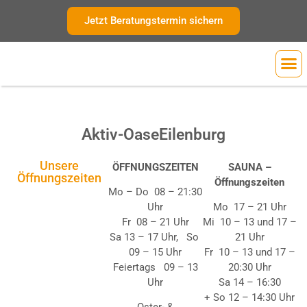
Inhalt
springen
Jetzt Beratungstermin sichern
Ihre 
Aktiv-Oase
Eilenburg
Unsere
ÖFFNUNGSZEITEN
SAUNA –
Öffnungszeiten
Öffnungszeiten
Mo – Do 08 – 21:30
Uhr
Mo 17 – 21 Uhr
Fr 08 – 21 Uhr
Mi 10 – 13 und 17 –
Sa 13 – 17 Uhr, So
21 Uhr
09 – 15 Uhr
Fr 10 – 13 und 17 –
Feiertags 09 – 13
20:30 Uhr
Uhr
Sa 14 – 16:30
+
So 12 – 14:30 Uhr