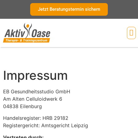
Inhalt
springen
Jetzt Beratungstermin sichern
Ihr
Impressum
EB Gesundheitsstudio GmbH
Am Alten Celluloidwerk 6
04838 Eilenburg
Handelsregister: HRB 29182
Registergericht: Amtsgericht Leipzig
Vertreten durch: