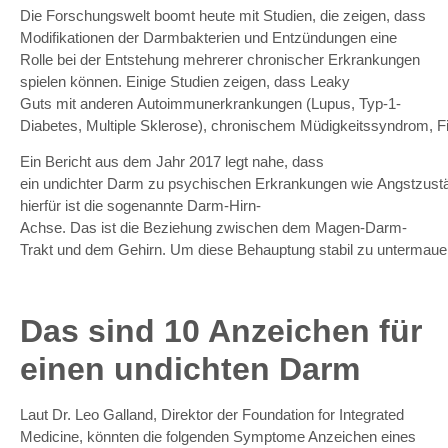
Die Forschungswelt boomt heute mit Studien, die zeigen, dass
Modifikationen der Darmbakterien und Entzündungen eine
Rolle bei der Entstehung mehrerer chronischer Erkrankungen
spielen können. Einige
Studien
zeigen
,
dass
Leaky
Guts
mit
anderen
Autoimmunerkrankungen
(
Lupus
,
Typ-1-
Diabetes
,
Multiple
Sklerose
),
chronischem
Müdigkeitssyndrom
,
F
Ein
Bericht aus dem Jahr 2017
legt
nahe
,
dass
ein
u
ndichter
Darm
zu
psychischen
Erkrankungen
wie
Angstzust
hierfür ist die sogenannte
Darm-Hirn-
Achse
.
Das
ist
die
Beziehung
zwischen
dem
Magen-Darm-
Trakt
u
nd
dem
Gehirn
.
Um
diese
Behauptung
stabil
zu
u
ntermaue
Das sind 10 Anzeichen für
einen undichten Darm
Laut Dr. Leo Galland, Direktor der Foundation for Integrated
Medicine, könnten die folgenden Symptome Anzeichen eines