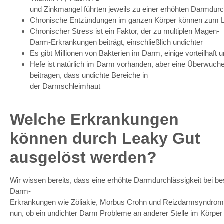
u
nd
Zinkmangel
führten
jeweils
zu
einer
erhöhten
Darmdurch
Chronische
Entzündungen
im
ganzen
Körper
können
zum
Chronischer
Stress
ist
ein
Faktor
,
der
zu
multiplen
Magen-
Darm-Erkrankungen
b
eiträgt
,
einschließlich
u
ndichter
Es
gibt
Millionen
von
Bakterien
im
Darm
,
einige
vorteilhaft
u
Hefe
ist
natürlich
im
Darm
vorhanden
,
aber
eine
Überwuche
b
eitragen
, dass u
ndichte
Bereiche in
der
Darmschleimhaut
Welche Erkrankungen
können durch Leaky Gut
ausgelöst werden?
Wir
wissen
b
ereits
,
dass
eine
erhöhte
Darmdurchlässigkeit
b
ei
b
e
Darm-
Erkrankungen
wie
Zöliakie
,
Morbus
Crohn
u
nd
Reizdarmsyndrom
nun
,
ob
ein
u
ndichter
Darm
Probleme
an
anderer
Stelle
im
Körper