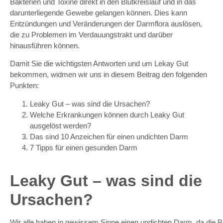
Bakterien und Toxine direkt in den Blutkreislauf und in das
darunterliegende Gewebe gelangen können. Dies kann
Entzündungen und Veränderungen der Darmflora auslösen,
die zu Problemen im Verdauungstrakt und darüber
hinausführen können.
Damit Sie die wichtigsten Antworten und um Lekay Gut
bekommen, widmen wir uns in diesem Beitrag den folgenden
Punkten:
Leaky Gut – was sind die Ursachen?
Welche Erkrankungen können durch Leaky Gut
ausgelöst werden?
Das sind 10 Anzeichen für einen undichten Darm
7 Tipps für einen gesunden Darm
Leaky Gut – was sind die
Ursachen?
Wir
alle
haben
in
gewissem
Sinne
einen
u
ndichten
Darm
,
da
die
B