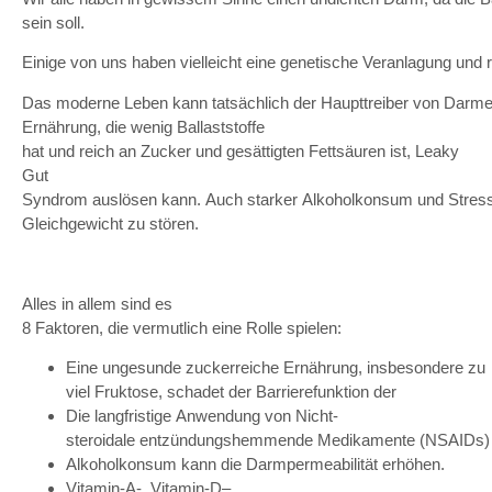
sein soll.
Einige
von
u
ns
haben
vielleicht
eine
genetische
Veranlagung
u
nd
Das
moderne
Leben
kann
tatsächlich
der
Haupttreiber
von
Darme
Ernährung
,
die
wenig
Ballaststoffe
hat
u
nd
reich
an
Zucker
u
nd
gesättigten
Fettsäuren
ist
,
Leaky
Gut
Syndrom
auslösen
kann
.
Auch
starker
Alkoholkonsum
u
nd
Stres
Gleichgewicht
zu
stören
.
Alles in allem
sind
es
8
Faktoren
,
die
vermutlich
eine
Rolle
spielen
:
Eine
u
ngesunde
zuckerreiche
Ernährung
,
insbesondere
zu
viel
Fruktose
,
schadet
der
Barrierefunktion
der
Die
langfristige
Anwendung
von Nicht-
steroidale
entzündungshemmende
Medikamente
(
NSAIDs
)
Alkoholkonsum
kann
die
Darmpermeabilität
erhöhen
.
Vitamin-A
-,
Vitamin-D
–