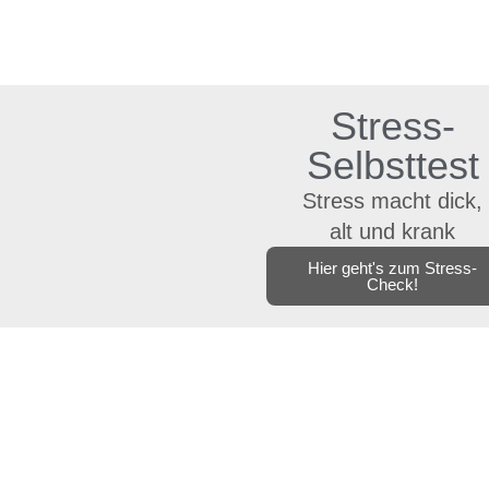
Stress-
Selbsttest
Stress macht dick,
alt und krank
Hier geht's zum Stress-
Check!