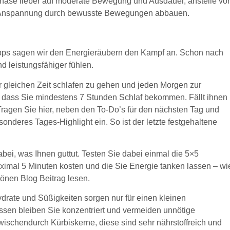
Phase lieber auf moderate Bewegung und Ausdauer, anstelle vo
e Anspannung durch bewusste Bewegungen abbauen.
Tipps sagen wir den Energieräubern den Kampf an. Schon nach
nd leistungsfähiger fühlen.
 gleichen Zeit schlafen zu gehen und jeden Morgen zur
f, dass Sie mindestens 7 Stunden Schlaf bekommen. Fällt ihnen
 Tragen Sie hier, neben den To-Do’s für den nächsten Tag und
nderes Tages-Highlight ein. So ist der letzte festgehaltene
i, was Ihnen guttut. Testen Sie dabei einmal die 5×5
maximal 5 Minuten kosten und die Sie Energie tanken lassen – wi
önen Blog Beitrag lesen.
drate und Süßigkeiten sorgen nur für einen kleinen
sen bleiben Sie konzentriert und vermeiden unnötige
wischendurch Kürbiskerne, diese sind sehr nährstoffreich und