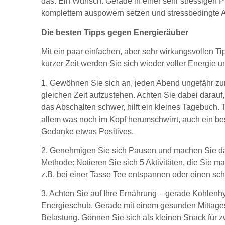
das. Ein Wunsch. Gerade in einer sehr stressigen 
komplettem auspowern setzen und stressbedingt
Die besten Tipps gegen Energieräuber
Mit ein paar einfachen, aber sehr wirkungsvollen 
kurzer Zeit werden Sie sich wieder voller Energie u
1. Gewöhnen Sie sich an, jeden Abend ungefähr zur
gleichen Zeit aufzustehen. Achten Sie dabei darau
das Abschalten schwer, hilft ein kleines Tagebuch.
allem was noch im Kopf herumschwirrt, auch ein beso
Gedanke etwas Positives.
2. Genehmigen Sie sich Pausen und machen Sie dabe
Methode: Notieren Sie sich 5 Aktivitäten, die Sie 
z.B. bei einer Tasse Tee entspannen oder einen sch
3. Achten Sie auf Ihre Ernährung – gerade Kohlenhy
Energieschub. Gerade mit einem gesunden Mittages
Belastung. Gönnen Sie sich als kleinen Snack für z