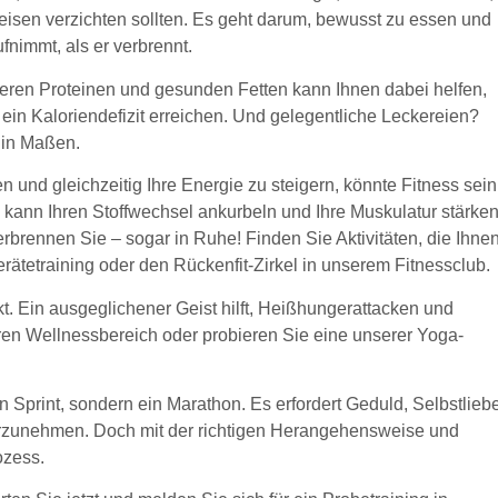
eisen verzichten sollten. Es geht darum, bewusst zu essen und
fnimmt, als er verbrennt.
ren Proteinen und gesunden Fetten kann Ihnen dabei helfen,
g ein Kaloriendefizit erreichen. Und gelegentliche Leckereien?
 in Maßen.
n und gleichzeitig Ihre Energie zu steigern, könnte Fitness sein
 kann Ihren Stoffwechsel ankurbeln und Ihre Muskulatur stärken
brennen Sie – sogar in Ruhe! Finden Sie Aktivitäten, die Ihne
ätetraining oder den Rückenfit-Zirkel in unserem Fitnessclub.
t. Ein ausgeglichener Geist hilft, Heißhungerattacken und
en Wellnessbereich oder probieren Sie eine unserer Yoga-
Sprint, sondern ein Marathon. Es erfordert Geduld, Selbstlieb
vorzunehmen. Doch mit der richtigen Herangehensweise und
ozess.